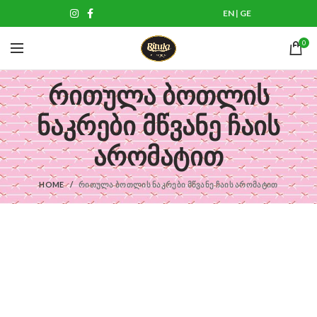
EN
|
GE
0
რითულა ბოთლის
ნაკრები მწვანე ჩაის
არომატით
HOME
ᲠᲘᲗᲣᲚᲐ ᲑᲝᲗᲚᲘᲡ ᲜᲐᲙᲠᲔᲑᲘ ᲛᲬᲕᲐᲜᲔ ᲩᲐᲘᲡ ᲐᲠᲝᲛᲐᲢᲘᲗ