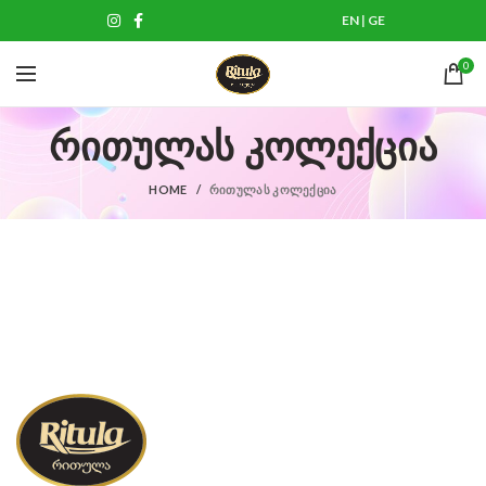
EN
|
GE
0
რითულას კოლექცია
HOME
ᲠᲘᲗᲣᲚᲐᲡ ᲙᲝᲚᲔᲥᲪᲘᲐ