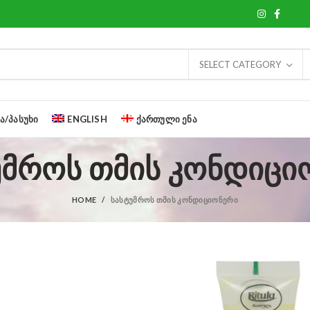
SELECT CATEGORY
Ა/ᲞᲐᲡᲣᲮᲘ
ENGLISH
ᲥᲐᲠᲗᲣᲚᲘ ᲔᲜᲐ
უმროს თმის კონდიცი
HOME
ᲡᲐᲡᲢᲣᲛᲠᲝᲡ ᲗᲛᲘᲡ ᲙᲝᲜᲓᲘᲪᲘᲝᲜᲔᲠᲘ