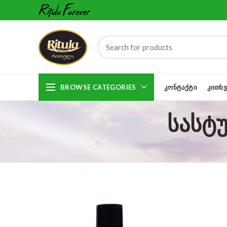
BROWSE CATEGORIES
ᲙᲝᲜᲢᲐᲥᲢᲘ
ᲙᲘᲗᲮᲕ
სასტ