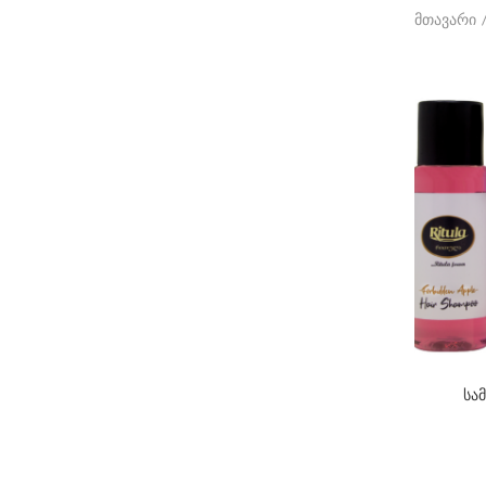
მთავარი
სა