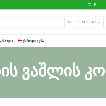
SELECT CATEGORY
Ა/ᲞᲐᲡᲣᲮᲘ
ᲥᲐᲠᲗᲣᲚᲘ ᲔᲜᲐ
ის ვაშლის კ