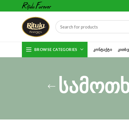
BROWSE CATEGORIES
ᲙᲝᲜᲢᲐᲥᲢᲘ
ᲙᲘᲗᲮᲕ
სამოთხ