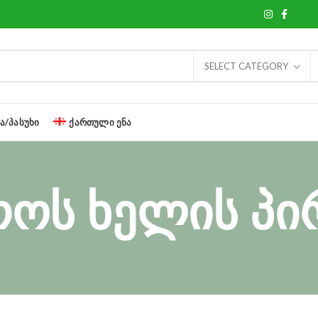
SELECT CATEGORY
Ა/ᲞᲐᲡᲣᲮᲘ
ᲥᲐᲠᲗᲣᲚᲘ ᲔᲜᲐ
როს ხელის პი