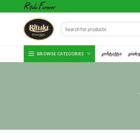
BROWSE CATEGORIES
ᲙᲝᲜᲢᲐᲥᲢᲘ
ᲙᲘᲗᲮᲕ