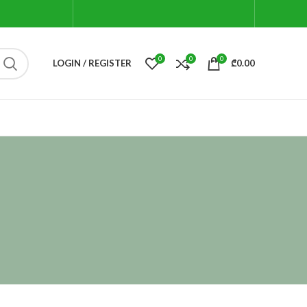
0
0
0
LOGIN / REGISTER
₾
0.00