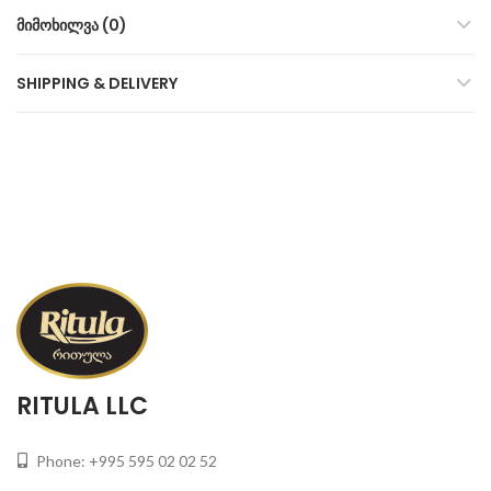
ᲛᲘᲛᲝᲮᲘᲚᲕᲐ (0)
SHIPPING & DELIVERY
RITULA LLC
Phone: +995 595 02 02 52