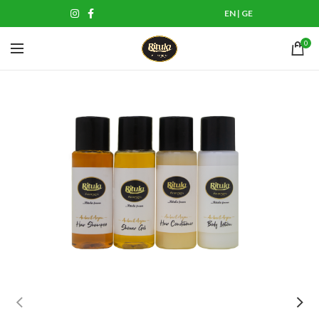
EN
|
GE
0