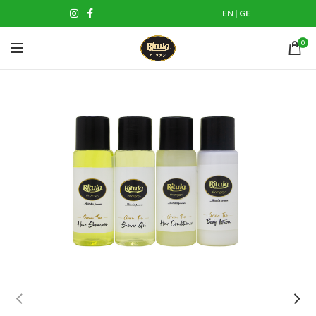
EN
|
GE
0