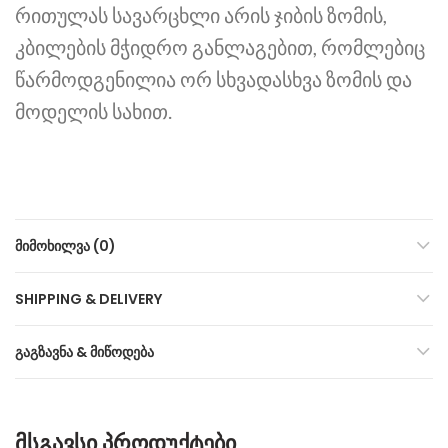
რითულას სავარცხლი არის ჯიბის ზომის,
კბილების მჭიდრო განლაგებით, რომლებიც
წარმოდგენილია ორ სხვადასხვა ზომის და
მოდელის სახით.
ᲛᲘᲛᲝᲮᲘᲚᲕᲐ (0)
SHIPPING & DELIVERY
ᲒᲐᲒᲖᲐᲕᲜᲐ & ᲛᲘᲬᲝᲓᲔᲑᲐ
ᲛᲡᲒᲐᲕᲡᲘ ᲞᲠᲝᲓᲣᲥᲢᲔᲑᲘ