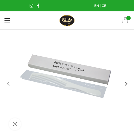
EN
|
GE
0
Click to enlarge