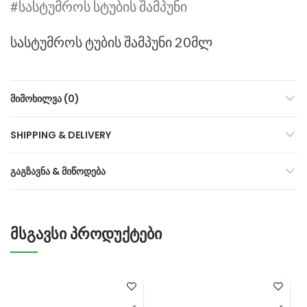
#სასტუმროს სტუბის შამპუნი
სასტუმროს ტუბის შამპუნი 20მლ
ᲛᲘᲛᲝᲮᲘᲚᲕᲐ (0)
SHIPPING & DELIVERY
ᲒᲐᲒᲖᲐᲕᲜᲐ & ᲛᲘᲬᲝᲓᲔᲑᲐ
ᲛᲡᲒᲐᲕᲡᲘ ᲞᲠᲝᲓᲣᲥᲢᲔᲑᲘ