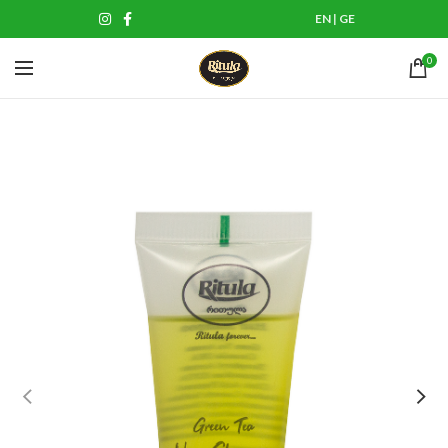
EN
|
GE
0