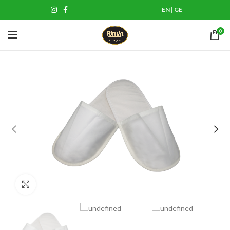
EN
|
GE
0
Click to enlarge