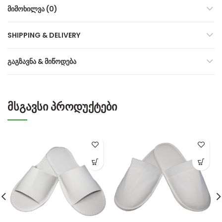
ᲛᲘᲛᲝᲮᲘᲚᲕᲐ (0)
SHIPPING & DELIVERY
ᲒᲐᲒᲖᲐᲕᲜᲐ & ᲛᲘᲬᲝᲓᲔᲑᲐ
ᲛᲡᲒᲐᲕᲡᲘ ᲞᲠᲝᲓᲣᲥᲢᲔᲑᲘ