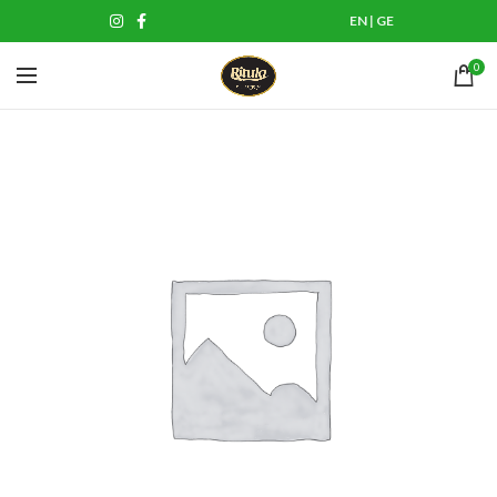
EN
|
GE
0