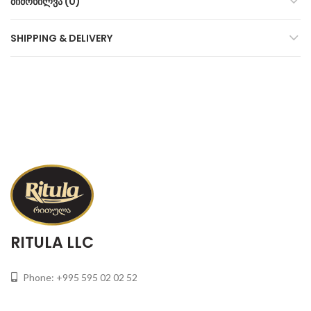
ᲛᲘᲛᲝᲮᲘᲚᲕᲐ (0)
SHIPPING & DELIVERY
RITULA LLC
Phone: +995 595 02 02 52