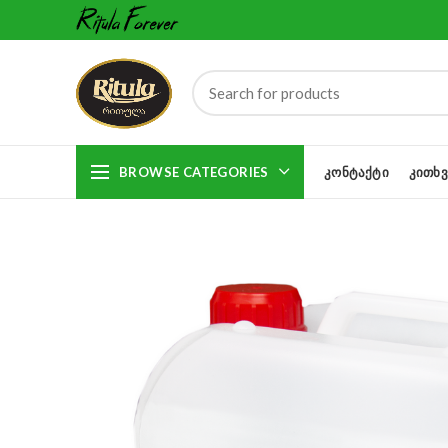
BROWSE CATEGORIES
ᲙᲝᲜᲢᲐᲥᲢᲘ
ᲙᲘᲗᲮᲕ