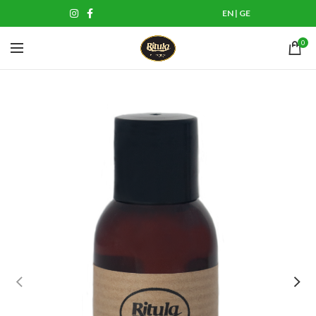
EN
|
GE
0