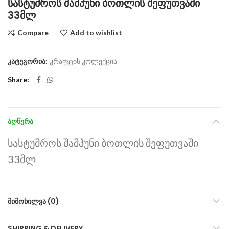
სასტუმროს შამპუნი ბოთლის შეფუთვაში
33მლ
Compare
Add to wishlist
კატეგორია:
კრაფტის კოლექცია
Share
ᲐᲦᲬᲔᲠᲐ
სასტუმროს შამპუნი ბოთლის შეფუთვაში
33მლ
ᲛᲘᲛᲝᲮᲘᲚᲕᲐ (0)
SHIPPING & DELIVERY