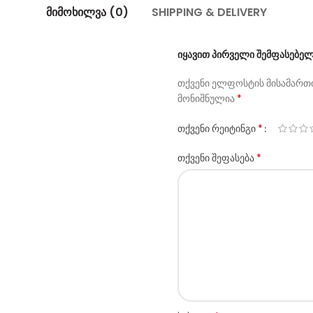
ᲛᲘᲛᲝᲮᲘᲚᲕᲐ (0)
SHIPPING & DELIVERY
ᲘᲧᲐᲕᲘᲗ ᲞᲘᲠᲕᲔᲚᲘ ᲨᲔᲛᲤᲐᲡᲔᲑᲔᲚᲘ
თქვენი ელფოსტის მისამართი
*
მონიშნულია
*
თქვენი რეიტინგი
*
თქვენი შეფასება