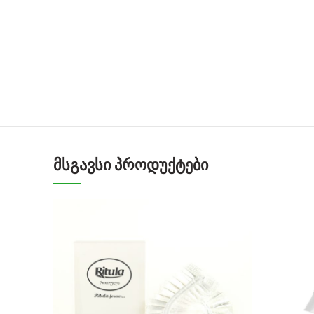
ᲛᲡᲒᲐᲕᲡᲘ ᲞᲠᲝᲓᲣᲥᲢᲔᲑᲘ