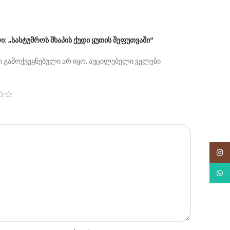
: „ᲡᲐᲡᲢᲣᲛᲠᲝᲡ ᲨᲮᲐᲞᲘᲡ ᲥᲣᲓᲘ ᲧᲣᲗᲘᲡ ᲨᲔᲤᲣᲗᲕᲐᲨᲘ“
 გამოქვეყნებული არ იყო.
აუცილებელი ველები
Insta
What