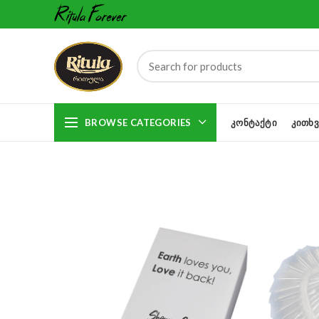
BROWSE CATEGORIES
ᲙᲝᲜᲢᲐᲥᲢᲘ
ᲙᲘᲗᲮᲕ