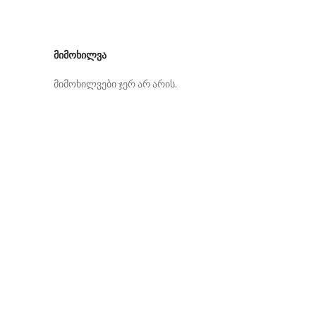
ᲛᲘᲛᲝᲮᲘᲚᲕᲐ
მიმოხილვები ჯერ არ არის.