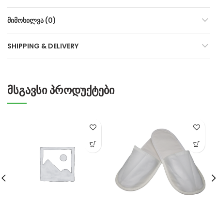
ᲛᲘᲛᲝᲮᲘᲚᲕᲐ (0)
SHIPPING & DELIVERY
ᲛᲡᲒᲐᲕᲡᲘ ᲞᲠᲝᲓᲣᲥᲢᲔᲑᲘ