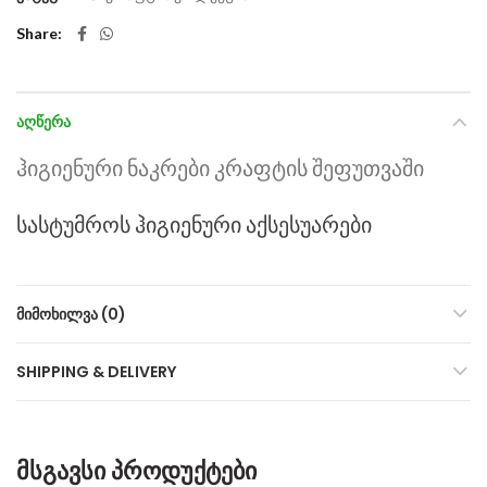
Share
ᲐᲦᲬᲔᲠᲐ
ჰიგიენური ნაკრები კრაფტის შეფუთვაში
სასტუმროს ჰიგიენური აქსესუარები
ᲛᲘᲛᲝᲮᲘᲚᲕᲐ (0)
SHIPPING & DELIVERY
ᲛᲡᲒᲐᲕᲡᲘ ᲞᲠᲝᲓᲣᲥᲢᲔᲑᲘ