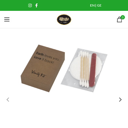
EN
|
GE
0